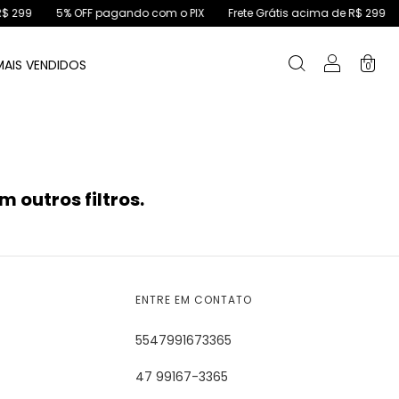
$ 299
5% OFF pagando com o PIX
Frete Grátis acima de R$ 299
MAIS VENDIDOS
0
 outros filtros.
ENTRE EM CONTATO
5547991673365
47 99167-3365