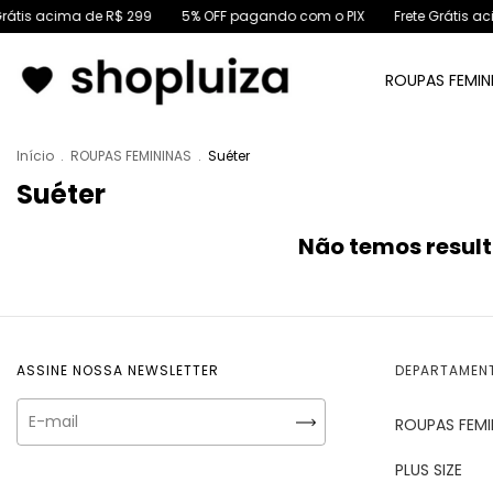
rátis acima de R$ 299
5% OFF pagando com o PIX
Frete Grátis ac
ROUPAS FEMIN
Início
.
ROUPAS FEMININAS
.
Suéter
Suéter
Não temos resulta
ASSINE NOSSA NEWSLETTER
DEPARTAMEN
ROUPAS FEMI
PLUS SIZE