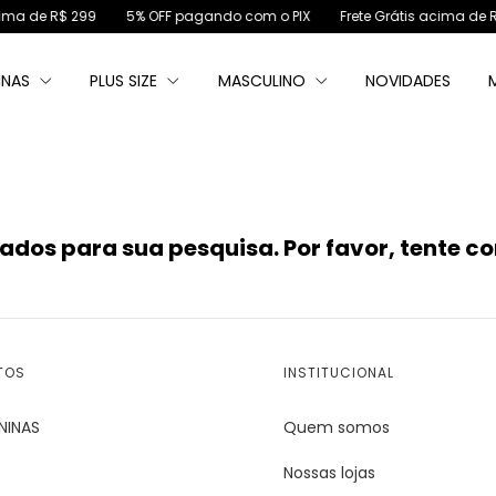
ima de R$ 299
5% OFF pagando com o PIX
Frete Grátis acima de R
INAS
PLUS SIZE
MASCULINO
NOVIDADES
dos para sua pesquisa. Por favor, tente com
TOS
INSTITUCIONAL
NINAS
Quem somos
Nossas lojas